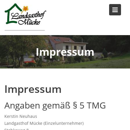
Skip
to
content
_______________________
Impressum
Impressum
Angaben gemäß § 5 TMG
Kerstin Neuhaus
Landgasthof Mücke (Einzelunternehmer)